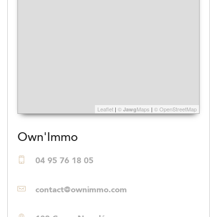
Leaflet
|
©
Maps
|
© OpenStreetMap
Jawg
Own'Immo
04 95 76 18 05
contact@ownimmo.com